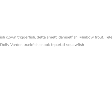
efish clown triggerfish, delta smelt, damselfish Rainbow trout. T
olly Varden trunkfish snook tripletail squawfish