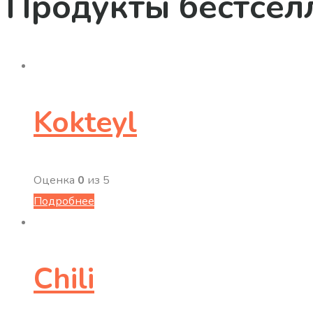
Продукты бестсел
Kokteyl
Оценка
0
из 5
Подробнее
Chili