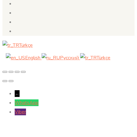
Türkçe
English
Русский
Türkçe
←
WhatsApp
Viber